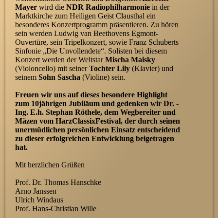
Mayer
wird die
NDR Radiophilharmonie
in der
Marktkirche zum Heiligen Geist Clausthal ein
besonderes Konzertprogramm präsentieren. Zu hören
sein werden Ludwig van Beethovens Egmont-
Ouvertüre, sein Tripelkonzert, sowie Franz Schuberts
Sinfonie „Die Unvollendete“. Solisten bei diesem
Konzert werden der Weltstar
Mischa Maisky
(Violoncello) mit seiner
Tochter Lily
(Klavier) und
seinem
Sohn
Sascha
(Violine) sein.
Freuen wir uns auf dieses besondere Highlight
zum 10jährigen Jubiläum und gedenken wir Dr. -
Ing. E.h. Stephan Röthele, dem Wegbereiter und
Mäzen vom HarzClassixFestival, der durch seinen
unermüdlichen persönlichen Einsatz entscheidend
zu dieser erfolgreichen Entwicklung beigetragen
hat.
Mit herzlichen Grüßen
Prof. Dr. Thomas Hanschke
Arno Janssen
Ulrich Windaus
Prof. Hans-Christian Wille