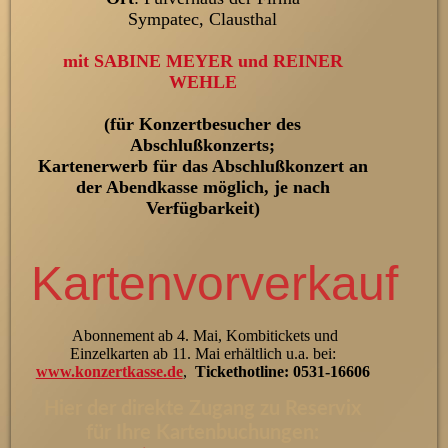
Sympatec, Clausthal
mit SABINE MEYER und REINER
WEHLE
(für Konzertbesucher des
Abschlußkonzerts;
Kartenerwerb für das Abschlußkonzert an
der Abendkasse möglich, je nach
Verfügbarkeit)
Kartenvorverkauf
Abonnement ab 4. Mai, Kombitickets und
Einzelkarten ab 11. Mai erhältlich u.a. bei:
www.konzertkasse.de
,
Tickethotline: 0531-16606
Hier der direkte Zugang zu
Reserv
ix
für Ihre Kartenbuchungen: