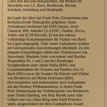
Label BIS Records dokumentiert, mit Werken für
Streichtrio von J.S. Bach, Beethoven, Mozart,
Schubert, Schönberg und Hindemith.
Im Laufe der Jahre hat Frank Peter Zimmermann eine
beeindruckende Diskografie aufgebaut. Seine
Aufnahmen erschienen bei EMI Classics, Sony
Classical, BIS, hänssler CLASSIC, Ondine, Decca,
Teldec und ECM Records. Er hat das nahezu
vollständige Konzertrepertoire für Violine von Bach
bis Ligeti eingespielt. Viele seiner Aufnahmen wurden
mit internationalen Auszeichnungen überhäuft. Zu den
jüngsten Einspielungen zählen das Violinkonzert von
Strawinsky, Martinůs Suite concertante und Bartóks
Rhapsodien Nr. 1 und 2 mit den Bamberger
Symphonikern unter Jakub Hrůša (BIS), eine
Gesamtaufnahme der Sonaten und Partiten von J.S.
Bach (BIS) sowie die Sonaten für Klavier und Violine
von Beethoven mit Martin Helmchen (BIS).
Hervorzuheben sind insbesondere auch Aufnahmen
mit den Berliner Philharmonikern, in denen Frank
Peter Zimmermann die Violinkonzerte von Beethoven
unter Daniel Harding, von Bela Bartók unter Alan
Gilbert und von Alban Berg unter Kirill Petrenko
spielt, ausgezeichnet mit dem Gramophone Award