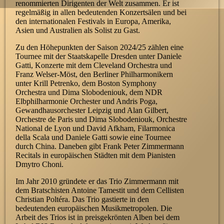
renommierten Dirigenten der Welt zusammen. Er ist
regelmäßig in allen bedeutenden Konzertsälen und bei
den internationalen Festivals in Europa, Amerika,
Asien und Australien als Solist zu Gast.
Zu den Höhepunkten der Saison 2024/25 zählen eine
Tournee mit der Staatskapelle Dresden unter Daniele
Gatti, Konzerte mit dem Cleveland Orchestra und
Franz Welser-Möst, den Berliner Philharmonikern
unter Krill Petrenko, dem Boston Symphony
Orchestra und Dima Slobodeniouk, dem NDR
Elbphilharmonie Orchester und Andris Poga,
Gewandhausorchester Leipzig und Alan Gilbert,
Orchestre de Paris und Dima Slobodeniouk, Orchestre
National de Lyon und David Afkham, Filarmonica
della Scala und Daniele Gatti sowie eine Tournee
durch China. Daneben gibt Frank Peter Zimmermann
Recitals in europäischen Städten mit dem Pianisten
Dmytro Choni.
Im Jahr 2010 gründete er das Trio Zimmermann mit
dem Bratschisten Antoine Tamestit und dem Cellisten
Christian Poltéra. Das Trio gastierte in den
bedeutenden europäischen Musikmetropolen. Die
Arbeit des Trios ist in preisgekrönten Alben bei dem