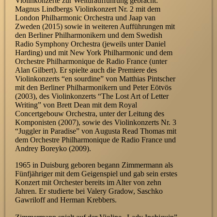
Violinkonzerte zur Welturaufführung gebracht:
Magnus Lindbergs Violinkonzert Nr. 2 mit dem
London Philharmonic Orchestra und Jaap van
Zweden (2015) sowie in weiteren Aufführungen mit
den Berliner Philharmonikern und dem Swedish
Radio Symphony Orchestra (jeweils unter Daniel
Harding) und mit New York Philharmonic und dem
Orchestre Philharmonique de Radio France (unter
Alan Gilbert). Er spielte auch die Premiere des
Violinkonzerts “en sourdine” von Matthias Pintscher
mit den Berliner Philharmonikern und Peter Eötvös
(2003), des Violinkonzerts “The Lost Art of Letter
Writing” von Brett Dean mit dem Royal
Concertgebouw Orchestra, unter der Leitung des
Komponisten (2007), sowie des Violinkonzerts Nr. 3
“Juggler in Paradise” von Augusta Read Thomas mit
dem Orchestre Philharmonique de Radio France und
Andrey Boreyko (2009).
1965 in Duisburg geboren begann Zimmermann als
Fünfjähriger mit dem Geigenspiel und gab sein erstes
Konzert mit Orchester bereits im Alter von zehn
Jahren. Er studierte bei Valery Gradow, Saschko
Gawriloff and Herman Krebbers.