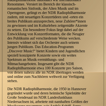
Renommee. Versiert im Bereich der klassisch-
romantischen Sinfonik, der Alten Musik und im
Operngenre, gelingt es der NDR Radiophilharmonie
zudem, mit neuartigen Konzertideen und -orten ein
breites Publikum anzusprechen, neue Zuhörer*innen
zu gewinnen und im Kulturleben zeitgemäße Akzente
zu setzen. Ein besonderer Fokus liegt dabei auf der
Entwicklung von Konzertformaten, die die Neugier
des Publikums auf verschiedenste Weise wecken.
Intensiv widmet sich das Orchester auch seinem
jungen Publikum. Das Education-Programm
„Discover Music!“ bietet Kindern und Jugendlichen
speziell konzipierte Konzerte sowie ein weites
Spektrum an Musik-vermittlungs- und
Mitmachangeboten. Insgesamt gibt die NDR
Radiophilharmonie etwa 100 Konzerte pro Saison,
von denen nahezu alle im NDR übertragen werden
und online zum Nachhören weltweit zur Verfügung
stehen.
Die NDR Radiophilharmonie, die 1950 in Hannover
gegründet wurde und deren heimische Spielstätte der
Große Sendesaal im NDR Landesfunkhaus
Niedersachsen ist, arbeitete mit namhaften Größen der
Musikszene zusammen, wie András Schiff, Anne-