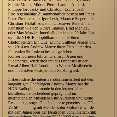
Sophie Mutter, Midori, Pierre-Laurent Aimard,
Philippe Jaroussky und Christoph Eschenbach.
Eine regelmäßige Zusammenarbeit besteht mit Frank
Peter Zimmermann, Igor Levit, Maurice Steger und
Christian Tetzlaff sowie im Crossover-Bereich mit
Künstlern wie den King’s Singers, Brad Mehldau
oder Max Mutzke. Innerhalb der letzten 20 Jahre hat
sich die NDR Radiophilharmonie mit ihren
Chefdirigenten Eiji Oue, Eivind Gullberg Jensen und
seit 2014 mit Andrew Manze ihren Platz unter den
führenden Sinfonieorchestern gesichert.
Konzerttourneen führten u. a. nach Asien und
Südamerika, wiederholt trat das Orchester in der
Royal Albert Hall London, im Wiener Musikverein
und im Großen Festspielhaus Salzburg auf.
Insbesondere die intensive Zusammenarbeit mit dem
langjährigen Chefdirigent Andrew Manze hat die
NDR Radiophilharmonie in den letzten Jahren
künstlerisch entscheidend geprägt und im
internationalen Musikleben für Aufsehen und große
Resonanz gesorgt. Gleich die erste gemeinsame CD-
Veröffentlichung mit Mendelssohn-Sinfonien wurde
mit dem Jahrespreis der Deutschen Schallplattenkritik
ausgezeichnet. Die Saison 2022/ 2023 war die letzte